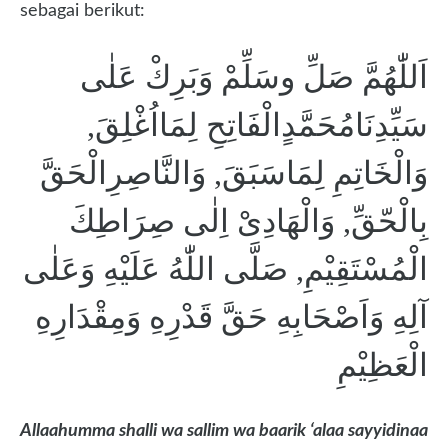
sebagai berikut:
اَللّٰهُمَّ صَلِّ وسَلِّمْ وَبَرِكْ عَلٰى
سَيِّدِنَامُحَمَّدٍالْفَاتِحِ لِمَااُغْلِقَ,
وَالْخَاتِمِ لِمَاسَبَقَ, وَالنَّاصِرِالْحَقَّ
بِالْحّقِّ, وَالْهَادِىْ اِلٰى صِرَاطِكَ
الْمُسْتَقِيْمِ, صَلَّى اللّٰهُ عَلَيْهِ وَعَلٰى
آلِهِ وَاَصْحَابِهِ حَقَّ قَدْرِهِ وَمِقْدَارِهِ
الْعَظِيْمِ
Allaahumma shalli wa sallim wa baarik ‘alaa sayyidinaa