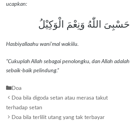
ucapkan:
حَسْبِىَ اللّٰهُ وَنِعْمَ الْوَكِيْلُ
Hasbiyallaahu wani’mal wakiilu.
“Cukuplah Allah sebagai penolongku, dan Allah adalah
sebaik-baik pelindung.”
Kategori
Doa
Doa bila digoda setan atau merasa takut
terhadap setan
Doa bila terlilit utang yang tak terbayar