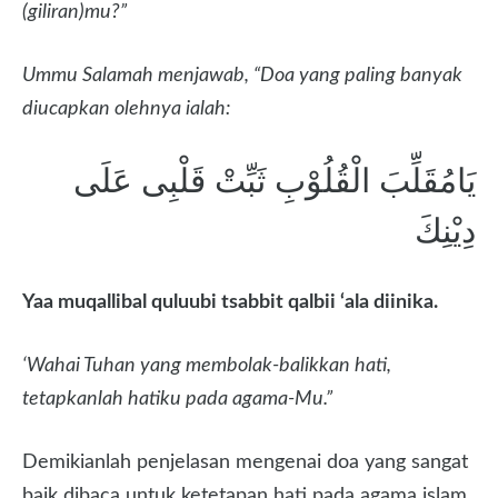
(giliran)mu?”
Ummu Salamah menjawab, “Doa yang paling banyak
diucapkan olehnya ialah:
يَامُقَلِّبَ الْقُلُوْبِ ثَبِّتْ قَلْبِى عَلَى
دِيْنِكَ
Yaa muqallibal quluubi tsabbit qalbii ‘ala diinika.
‘Wahai Tuhan yang membolak-balikkan hati,
tetapkanlah hatiku pada agama-Mu.”
Demikianlah penjelasan mengenai doa yang sangat
baik dibaca untuk ketetapan hati pada agama islam.