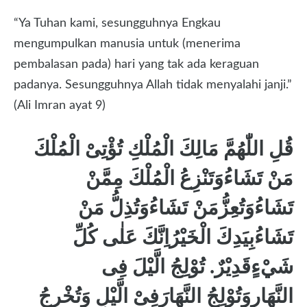
“Ya Tuhan kami, sesungguhnya Engkau
mengumpulkan manusia untuk (menerima
pembalasan pada) hari yang tak ada keraguan
padanya. Sesungguhnya Allah tidak menyalahi janji.”
(Ali Imran ayat 9)
قُلِ اللّٰهُمَّ مَالِكَ الْمُلْكِ تُؤْتِىْ الْمُلْكَ
مَنْ تَشَاءُوَتَنْزِعُ الْمُلْكَ مِمَّنْ
تَشَاءُوَتُعِزُّمَنْ تَشَاءُوَتُذِلُّ مَنْ
تَشَاءُبِيَدِكَ الْخَيْرُاِنَّكَ عَلٰى كُلِّ
شَيْءٍقَدِيْرٌ. تُوْلِجُ الَّيْلَ فِى
النَّهَارِوَتُوْلِجُ النَّهَارَفِىْ الَّيْلِ وَتُخْرِجُ