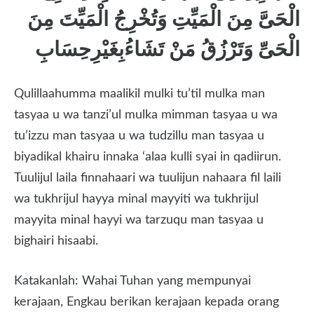
الْحَىَّ مِنَ الْمَيِّتِ وَتُخْرِجُ الْمَيِّتَ مِنَ
الْحَىِّ وَتَرْزُقُ مَنْ تَشَاءُبِغَيْرِحِسَابِ
Qulillaahumma maalikil mulki tu’til mulka man
tasyaa u wa tanzi’ul mulka mimman tasyaa u wa
tu’izzu man tasyaa u wa tudzillu man tasyaa u
biyadikal khairu innaka ‘alaa kulli syai in qadiirun.
Tuulijul laila finnahaari wa tuulijun nahaara fil laili
wa tukhrijul hayya minal mayyiti wa tukhrijul
mayyita minal hayyi wa tarzuqu man tasyaa u
bighairi hisaabi.
Katakanlah: Wahai Tuhan yang mempunyai
kerajaan, Engkau berikan kerajaan kepada orang