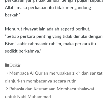
perkataan yang tidak dimulai dengan pujian kepada
Allah, maka perkataan itu tidak mengandung
berkah.”
Menurut riwayat lain adalah seperti berikut,
“Setiap perkara penting yang tidak dimulai dengan
Bismillaahir rahmaanir rahiim, maka perkara itu
sedikit berkahnya.”
Kategori
Dzikir
Membaca Al Qur’an merupakan zikir dan sangat
dianjurkan membacanya secara rutin
Rahasia dan Keutamaan Membaca shalawat
untuk Nabi Muhammad