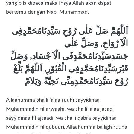
yang bila dibaca maka Insya Allah akan dapat
bertemu dengan Nabi Muhammad.
اَللّٰهُمَّ صَلِّ عَلٰى رُوْحِ سَيِّدِنَامُحَمَّدٍفِى
الْاَ رْوَاحِ, وَصَلِّ عَلٰى
جَسَدِسَيِّدِنَامُحَمَّدٍفَى الْاَ جْسَادِ, وَصَلِّ
قَبْرَسَيِّدِنَامُحَمَّدٍفِى الْقُبُوْرِ, اَللّٰهُمَّ بَلِّغْ
رُوْحَ سَيِّدِنَامُحَمَّدٍمِنِّى تَحِيَّةً وَيَلاَمً
Allaahumma shalli ‘alaa ruuhi sayyidinaa
Muhammadin fil arwaahi, wa shalli ‘alaa jasadi
sayyidinaa fil ajsaadi, wa shalli qabra sayyidinaa
Muhammadin fil qubuuri, Allaahumma balligh ruuha