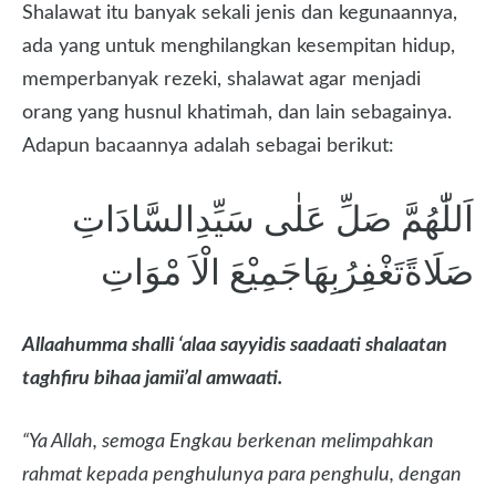
Shalawat itu banyak sekali jenis dan kegunaannya,
ada yang untuk menghilangkan kesempitan hidup,
memperbanyak rezeki, shalawat agar menjadi
orang yang husnul khatimah, dan lain sebagainya.
Adapun bacaannya adalah sebagai berikut:
اَللّٰهُمَّ صَلِّ عَلٰى سَيِّدِالسَّادَاتِ
صَلَاةًتَغْفِرُبِهَاجَمِيْعَ الْاَ مْوَاتِ
Allaahumma shalli ‘alaa sayyidis saadaati shalaatan
taghfiru bihaa jamii’al amwaati.
“Ya Allah, semoga Engkau berkenan melimpahkan
rahmat kepada penghulunya para penghulu, dengan