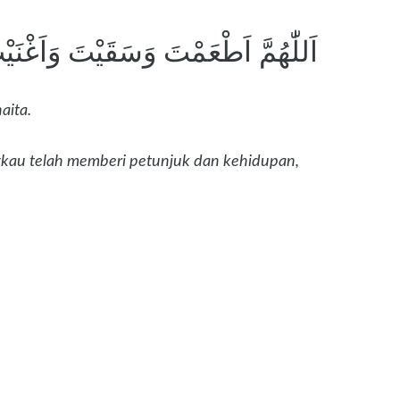
اَللّٰهُمَّ اَطْعَمْتَ وَسَقَيْتَ وَاَغْنَ
aita.
kau telah memberi petunjuk dan kehidupan,