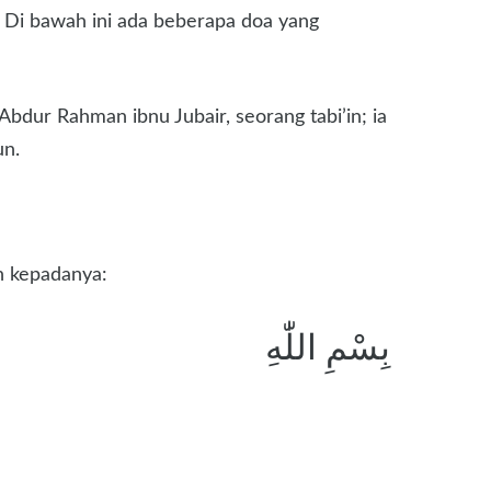
. Di bawah ini ada beberapa doa yang
bdur Rahman ibnu Jubair, seorang tabi’in; ia
un.
n kepadanya:
بِسْمِ اللّٰهِ