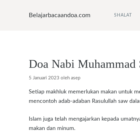
Langsung
ke
Belajarbacaandoa.com
SHALAT
isi
Doa Nabi Muhammad S
5 Januari 2023
oleh
asep
Setiap makhluk memerlukan makan untuk me
mencontoh adab-adaban Rasulullah saw dal
Islam juga telah mengajarkan kepada umatnya
makan dan minum.