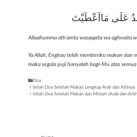
َمْدُ عَلَى مَااَعْطَيْتَ
Allaahumma ath’amta wasaqaita wa aghnaita wa 
Ya Allah, Engkau telah memberiku makan dan 
maka segala puji hanyalah bagi-Mu atas semua
Kategori
Doa
Inilah Doa Setelah Makan Lengkap Arab dan Artinya
Inilah Doa Setelah Makan dan Minum (Arab dan Arti