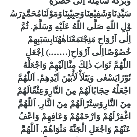
وَبَرَكَةً شَامِلَةً اِلٰى حَضْرَةِ
سَيِّدِنَاوَشَفِيْعِنَاوَحِبِيْبِنَاوَمَوْلَنَامُحَمَّدٍرَسُ
وْلِ اللّٰهِ صَلَّى اللّٰهُ عَلَيْهِ وَسَلَّمَ. ثُمَّ
اِلٰى اَرْوَاحِ مَنِجْتَمَعْنَاهٰهُنَابِسَبَبِهِمْ
خُصُوْصًااِلٰى اَرْوَاحِ(…….) اِجْعَلِ
اللّٰهُمَّ ثَوَابَ ذٰلِكَ مِنَّااِلَيْهِمْ وَاجْعَلْهُ
نُوْرًايَسْعٰى وَيَتَلَأْ لَأُبَيْنَ اَيْدِهِمْ. اَللّٰهُمَّ
اجْعَلْهُ حِجَابًالَهُمْ مِنَ النَّارِوَعِثْقًالَهُمْ
مِنَ النَّارِوَسِتْرًالَهُمْ مِنَ النَّارِ. اَللّٰهُمَّ
اغْفِرْلَهُمْ وَارْحَمْهُمْ وَعَافِهِمْ وَاعْفُ
عَنْهُمْ وَاجْعَلِ الْجَنَّةَ مَثْوَاهُمْ. اَللّٰهُمَّ