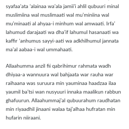
syafaa’ata ‘alainaa wa’ala jamii’i ahlil qubuuri minal
muslimiina wal muslimaati wal mu’miniina wal
mu’minaati al ahyaa-i minhum wal amwaati. Irfa’
lahumud darajaati wa dha’if lahumul hasanaati wa
kaffir ‘anhumus sayyi-aati wa adkhilhumul jannata
ma’al aabaa-i wal ummahaati.
Allaahumma anzil fii qabrihimur rahmata wadh
dhiyaa-a wannuura wal bahjaata war rauha war
raihaana was suruura min yauminaa haadzaa ilaa
yaumil ba’tsi wan nusyuuri innaka maalikun rabbun
ghafuurun. Allaahummaj’al qubuurahum raudhatan
min riyaadhil jinaani walaa taj’alhaa hufratan min
hufarin niiraani.