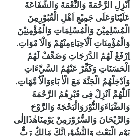
اَنْزِلِ الرَّحْمَةَ وَالنِّعْمَةَ وَالشَّفَاعَةَ
عَلَيْنَاوَعَلَى جَمِيْعِ اَهْلِ الْقُبُوْرِمِنَ
الْمُسْلِمِيْنَ وَالْمُسْلِمَاتِ وَالْمُؤْمِنِيْنَ
وَالْمُؤْمِنَاتِ اَلْاَحِيَاءِمِنْهُمْ وَالْاَ مْوَاتِ.
اِرْفَعْ لَهُمُ الدَّرَجَاتِ وَضَعِّفْ لَهُمُ
الْحَسَنَاتِ وَكَفِّرْ عَنْهُمُ السَّيِّءَاتِ
وَاَدْخِلْهُمُ الْجَنَّةَ مَعَ الْاٰ بَاءِوَالْاُ مَّهَاتِ.
اَللّٰهُمَّ اَنْزِلْ فِى قَبْرِهُمُ الرَّحْمَةَ
وَالضِّيَاءَوَالنُّوْرَوَالْبَحْجَةَ وَالرَّوْحَ
وَالرَّيْحَانَ وَالسُّرُوْرَمِنْ يَوْمِنَاهٰذَااِلٰى
يَوْمِ الْبَعْثِ وَالنُّشُوْرِاِنَّكَ مَالِكٌ رَبٌّ