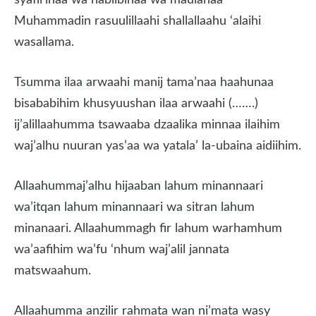
syafii’inaa wa habiibinaa wa maulanaa
Muhammadin rasuulillaahi shallallaahu ‘alaihi
wasallama.
Tsumma ilaa arwaahi manij tama’naa haahunaa
bisababihim khusyuushan ilaa arwaahi (…….)
ij’alillaahumma tsawaaba dzaalika minnaa ilaihim
waj’alhu nuuran yas’aa wa yatala’ la-ubaina aidiihim.
Allaahummaj’alhu hijaaban lahum minannaari
wa’itqan lahum minannaari wa sitran lahum
minanaari. Allaahummagh fir lahum warhamhum
wa’aafihim wa’fu ‘nhum waj’alil jannata
matswaahum.
Allaahumma anzilir rahmata wan ni’mata wasy