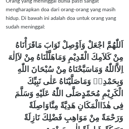
Orang yang meninggal dunia pasti sangat
mengharapkan doa dari orang-orang yang masih
hidup. Di bawah ini adalah doa untuk orang yang
sudah meninggal:
اَللّٰهُمَّ اجْعَلْ وَاَوْصِلْ ثَوَابَ مَاقَرَأْنَاهُ
مِنْ كَلاَمِكَ الْقَدِيْمِ وَمَاهَلَّلْنَاهُ مِنْ لاَاِلٰهَ
اِلاَّاللّٰهُ وَمَاسَبَّحْنَاهُ مِنْ سُبْحَانَ اللّٰهِ
وَبِحَمْدِهٖ وَمَاصَلَّيْنَاهُ عَلٰى نَبِيِّكَ
الْكَرِيْمِ مُحَمّدٍصَلَّى اللّٰهُ عَلَيْهِ وَسَلَّمَ
فِى هٰذَاالْمَكَانِ هَدِيَّةً مِنَّاوَاصِلَةً
وَرَحْمَةً مِنْ مَوَاهِبِ فَضْلِكَ نَازِلَةً