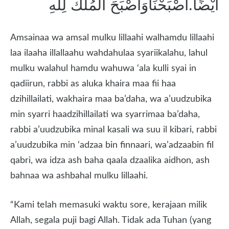
اَيْضًا.اَصْبَحْنَاوَاَصْبَحَ الْمُلْكُ لِلّٰهِ
Amsainaa wa amsal mulku lillaahi walhamdu lillaahi
laa ilaaha illallaahu wahdahulaa syariikalahu, lahul
mulku walahul hamdu wahuwa ‘ala kulli syai in
qadiirun, rabbi as aluka khaira maa fii haa
dzihillailati, wakhaira maa ba’daha, wa a’uudzubika
min syarri haadzihillailati wa syarrimaa ba’daha,
rabbi a’uudzubika minal kasali wa suu il kibari, rabbi
a’uudzubika min ‘adzaa bin finnaari, wa’adzaabin fil
qabri, wa idza ash baha qaala dzaalika aidhon, ash
bahnaa wa ashbahal mulku lillaahi.
“Kami telah memasuki waktu sore, kerajaan milik
Allah, segala puji bagi Allah. Tidak ada Tuhan (yang