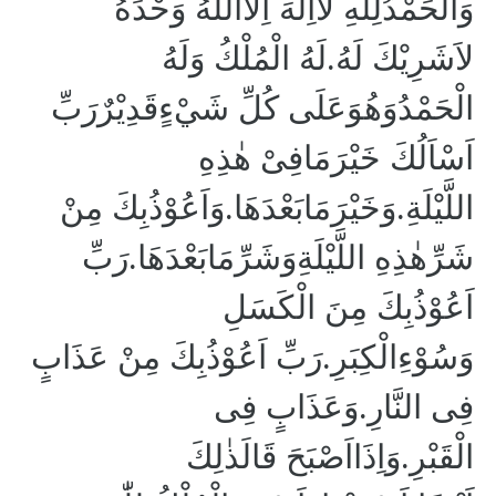
وَالْحَمْدُلِلّٰهِ لاَاِلٰهَ اِلاَّاللّٰهُ وَحْدَهُ
لاَشَرِيْكَ لَهُ.لَهُ الْمُلْكُ وَلَهُ
الْحَمْدُوَهُوَعَلَى كُلِّ شَيْءٍقَدِيْرٌرَبِّ
اَسْاَلُكَ خَيْرَمَافِىْ هٰذِهِ
اللَّيْلَةِ.وَخَيْرَمَابَعْدَهَا.وَاَعُوْذُبِكَ مِنْ
شَرِّهٰذِهِ اللَّيْلَةِوَشَرِّمَابَعْدَهَا.رَبِّ
اَعُوْذُبِكَ مِنَ الْكَسَلِ
وَسُوْءِالْكِبَرِ.رَبِّ اَعُوْذُبِكَ مِنْ عَذَابٍ
فِى النَّارِ.وَعَذَابٍ فِى
الْقَبْرِ.وَاِذَااَصْبَحَ قَالَذٰلِكَ