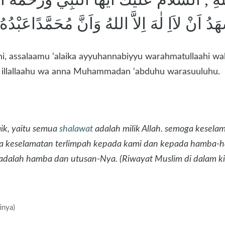
 اَنْ لاَاِ لٰهَ اِلاَّ اللهُ وَاَنَّ مُحَمَّدًاعَبْدُهُ
ahi, assalaamu ‘alaika ayyuhannabiyyu warahmatullaahi wa
aaha illallaahu wa anna Muhammadan ‘abduhu warasuuluhu.
ik, yaitu semua
shalawat
adalah milik Allah. semoga kesela
a keselamatan terlimpah kepada kami dan kepada hamba-ha
adalah hamba dan utusan-Nya. (Riwayat Muslim di dalam ki
inya)