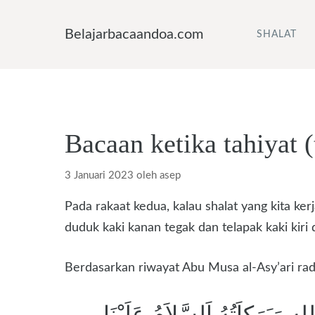
Langsung
ke
Belajarbacaandoa.com
SHALAT
isi
Bacaan ketika tahiyat 
3 Januari 2023
oleh
asep
Pada rakaat kedua, kalau shalat yang kita k
duduk kaki kanan tegak dan telapak kaki kiri
Berdasarkan riwayat Abu Musa al-Asy’ari radhi
هِ وَبَرَكاَتُهُ اَلسَّلاَمُ عَلَيْنَا