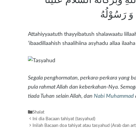
 وَ رَسُوْلُهُ
Attahiyyaatuth thayyibatush shalawaatu lilla
‘ibaadillaahish shaalihiina asyhadu allaa il
Segala penghormatan, perkara-perkara yang ba
pula rahmat Allah dan keberkahan-Nya. Semog
tiada Tuhan selain Allah, dan
Nabi Muhammad
Kategori
Shalat
Ini dia Bacaan tahiyat (tasyahud)
Inilah Bacaan doa tahiyat atau tasyahud (Arab dan art