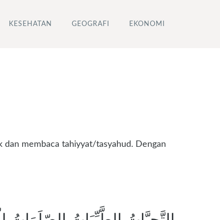
KESEHATAN
GEOGRAFI
EKONOMI
uduk dan membaca tahiyyat/tasyahud. Dengan
التَّحِيَّاتُ الطَّيِّبَاتُ الصّلَوَاتُ لِلّٰه