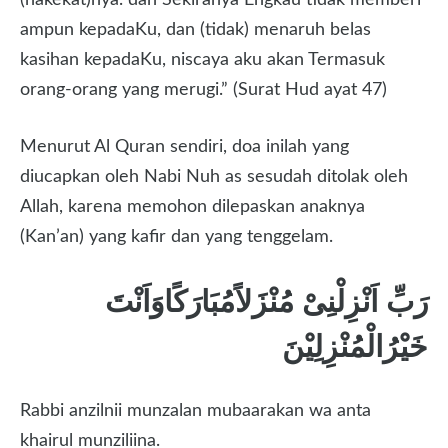
(hakekat)nya. dan Sekiranya Engkau tidak memberi
ampun kepadaKu, dan (tidak) menaruh belas
kasihan kepadaKu, niscaya aku akan Termasuk
orang-orang yang merugi.” (Surat Hud ayat 47)
Menurut Al Quran sendiri, doa inilah yang
diucapkan oleh Nabi Nuh as sesudah ditolak oleh
Allah, karena memohon dilepaskan anaknya
(Kan’an) yang kafir dan yang tenggelam.
رَبِّ اَنْزِلْنِىْ مُنْزَلاًمُبَارَكًاوَاَنْتَ
خَيْرُالْمُنْزِلِيْنَ
Rabbi anzilnii munzalan mubaarakan wa anta
khairul munziliina.