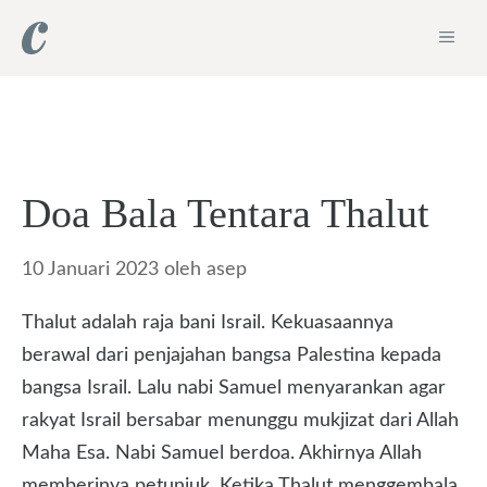
Langsung
ME
ke
isi
Doa Bala Tentara Thalut
10 Januari 2023
oleh
asep
Thalut adalah raja bani Israil. Kekuasaannya
berawal dari penjajahan bangsa Palestina kepada
bangsa Israil. Lalu nabi Samuel menyarankan agar
rakyat Israil bersabar menunggu mukjizat dari Allah
Maha Esa. Nabi Samuel berdoa. Akhirnya Allah
memberinya petunjuk. Ketika Thalut menggembala