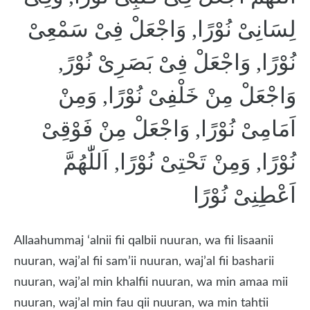
لِسَانِىْ نُوْرًا, وَاجْعَلْ فِىْ سَمْعِىْ
نُوْرًا, وَاجْعَلْ فِىْ بَصَرِىْ نُوْرً,
وَاجْعَلْ مِنْ خَلْفِىْ نُوْرًا, وَمِنْ
اَمَامِىْ نُوْرًا, وَاجْعَلْ مِنْ فَوْقِىْ
نُوْرًا, وَمِنْ تَحْتِىْ نُوْرًا, اَللّٰهُمَّ
اَعْطِنِىْ نُوْرًا
Allaahummaj ‘alnii fii qalbii nuuran, wa fii lisaanii
nuuran, waj’al fii sam’ii nuuran, waj’al fii basharii
nuuran, waj’al min khalfii nuuran, wa min amaa mii
nuuran, waj’al min fau qii nuuran, wa min tahtii