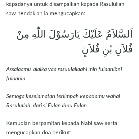
kepadanya untuk disampaikan kepada Rasulullah
saw hendaklah ia mengucapkan:
اَلسَّلاَمُ عَلَيْكَ يَارَسُوْلَ اللّٰهِ مِنْ
فُلاَنِ بْنِ فُلاَنٍ
Assalaamu ‘alaika yaa rasuulallaahi min fulaanibni
fulaanin.
Semoga keselamatan terlimpah kepadamu wahai
Rasulullah, dari si Fulan ibnu Fulan.
Kemudian berpamitan kepada Nabi saw serta
mengucapkan doa berikut: