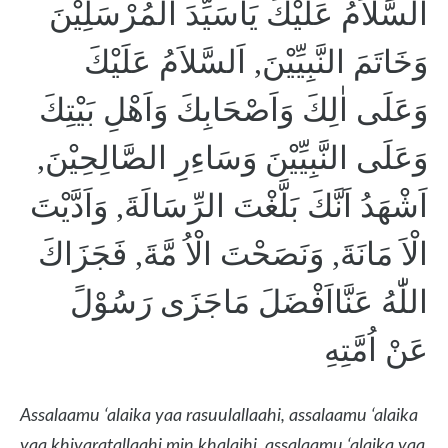
اَلسَّلاَمُ عَلَيْكَ يَاسَيِّدَ الْمُرْسَلِيْنَ
وَخَاتَمَ النَّبِيِّيْنَ, اَلسَّلاَمُ عَلَيْكَ
وَعَلَى اٰلِكَ وَاَصْحَابِكَ وَاَهْلِ بَيْتِكَ
وَعَلَى النَّبِيِّيْنَ وَسَاءِرِ الصَّالِحِيْنَ,
اَشْهَدُ اَنَّكَ بَلَّغْتَ الرِّسَالَةَ, وَاَدَّيْتَ
الْاَ مَانَةَ, وَنَصَحْتَ الْاُ مَّةَ, فَجَزَاكَ
اللّٰهُ عَنَّااَفْضَلَ مَاجَزَى رَسُوْلً
عَنْ اُمَّتِهِ
Assalaamu ‘alaika yaa rasuulallaahi, assalaamu ‘alaika
yaa khiyaratallaahi min khalqihi, assalaamu ‘alaika yaa