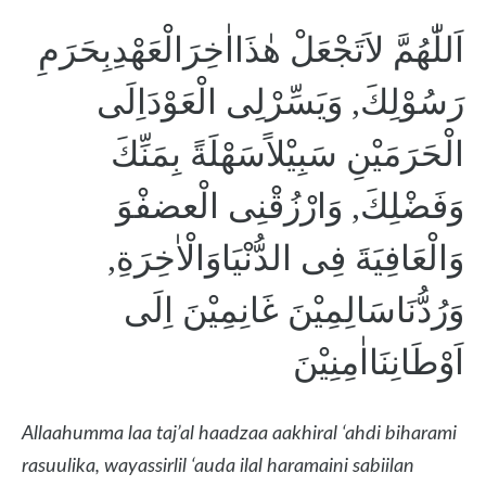
اَللّٰهُمَّ لاَتَجْعَلْ هٰذَااٰخِرَالْعَهْدِبِحَرَمِ
رَسُوْلِكَ, وَيَسِّرْلِى الْعَوْدَاِلَى
الْحَرَمَيْنِ سَبِيْلاًسَهْلَةً بِمَنِّكَ
وَفَضْلِكَ, وَارْزُقْنِى الْعضفْوَ
وَالْعَافِيَةَ فِى الدُّنْيَاوَالْاٰخِرَةِ,
وَرُدُّنَاسَالِمِيْنَ غَانِمِيْنَ اِلَى
اَوْطَانِنَااٰمِنِيْنَ
Allaahumma laa taj’al haadzaa aakhiral ‘ahdi biharami
rasuulika, wayassirlil ‘auda ilal haramaini sabiilan