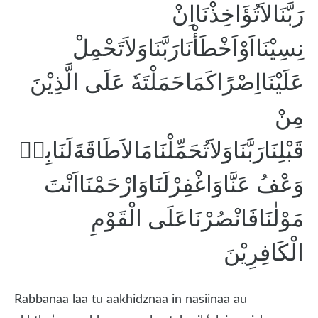
رَبَّنَالاَتُؤَاخِذْنَااِنْ
نِسِيْنَااَوْاَخْطَأْنَارَبَّنَاوَلاَتَحْمِلْ
عَلَيْنَااِصْرًاكَمَاحَمَلْتَهٗ عَلَى الَّذِيْنَ
مِنْ
قَبْلِنَارَبَّنَاوَلاَتُحَمِّلْنَامَالاَطَاقَةَلَنَابِهٖ
وَعْفُ عَنَّاوَاغْفِرْلَنَاوَارْحَمْنَااَنْتَ
مَوْلٰنَافَانْصُرْنَاعَلَى الْقَوْمِ
الْكَافِرِيْنَ
Rabbanaa laa tu aakhidznaa in nasiinaa au