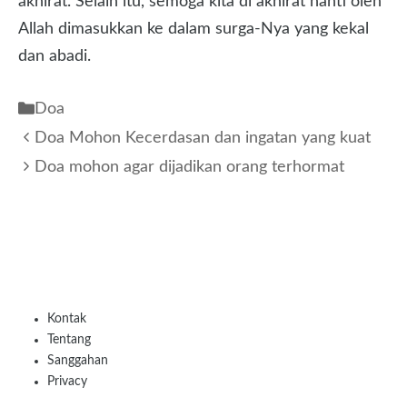
akhirat. Selain itu, semoga kita di akhirat nanti oleh
Allah dimasukkan ke dalam surga-Nya yang kekal
dan abadi.
Kategori
Doa
Doa Mohon Kecerdasan dan ingatan yang kuat
Doa mohon agar dijadikan orang terhormat
Kontak
Tentang
Sanggahan
Privacy