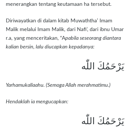
menerangkan tentang keutamaan ha tersebut.
Diriwayatkan di dalam kitab Muwaththa’ Imam
Malik melalui Imam Malik, dari Nafi’, dari ibnu Umar
r.a, yang menceritakan, “A
pabila seseorang diantara
kalian bersin, lalu diucapkan kepadanya:
يَرْحَمُكَ اللّٰه
Yarhamukallaahu. (
Semoga Allah merahmatimu.)
Hendaklah ia mengucapkan:
يَرْحَمُكَ اللّٰه