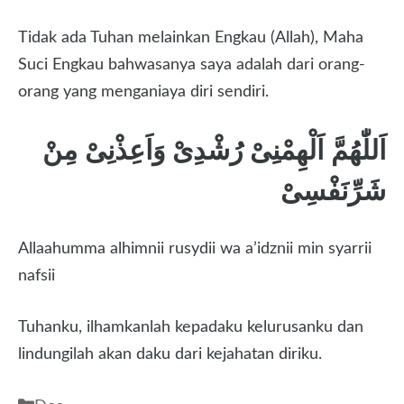
Tidak ada Tuhan melainkan Engkau (Allah), Maha
Suci Engkau bahwasanya saya adalah dari orang-
orang yang menganiaya diri sendiri.
اَللّٰهُمَّ اَلْهِمْنِىْ رُشْدِىْ وَاَعِذْنِىْ مِنْ
شَرِّنَفْسِىْ
Allaahumma alhimnii rusydii wa a’idznii min syarrii
nafsii
Tuhanku, ilhamkanlah kepadaku kelurusanku dan
lindungilah akan daku dari kejahatan diriku.
Kategori