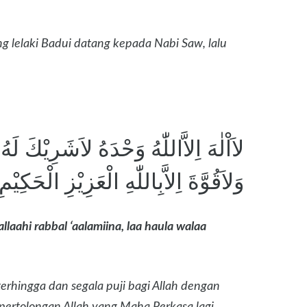
g lelaki Badui datang kepada Nabi Saw, lalu
لاَاْلٰهَ اِلاَّاللّٰهُ وَحْدَهُ لاَشَرِيْكَ لَه
وَلاَقُوَّةَ اِلاَّبِاللّٰهِ الْعَزِيْزِ الْحَكِيْمِ
llaahi rabbal ‘aalamiina, laa haula walaa
erhingga dan segala puji bagi Allah dengan
pertolongan Allah yang Maha Perkasa lagi