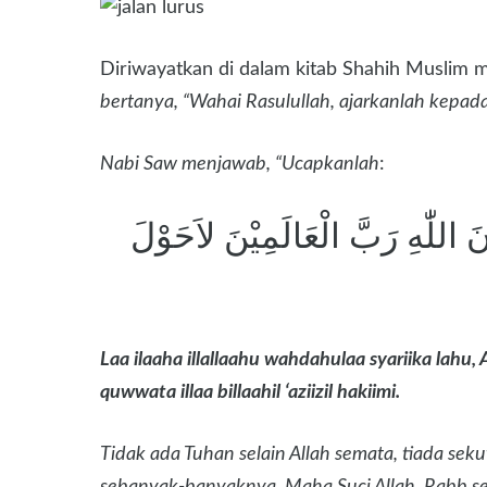
Diriwayatkan di dalam kitab Shahih Muslim 
bertanya, “Wahai Rasulullah, ajarkanlah kepad
Nabi Saw menjawab, “Ucapkanlah
:
حَانَ اللّٰهِ رَبَّ الْعَالَمِيْنَ لاَحَوْلَ
Laa ilaaha illallaahu wahdahulaa syariika lahu, 
quwwata illaa billaahil ‘aziizil hakiimi.
Tidak ada Tuhan selain Allah semata, tiada sek
sebanyak-banyaknya. Maha Suci Allah, Rabb se