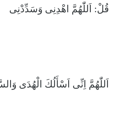
قُلْ: اَللّٰهُمَّ اهْدِنِى وَسَدِّدْنِى
اَللّٰهُمَّ اِنِّى اَسْأَلُكَ الْهُدَى وَالسّ