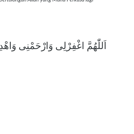
اَللّٰهُمَّ اغْفِرْلِى وَارْحَمْنِى وَاهْ