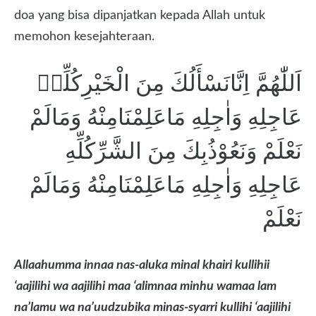
doa yang bisa dipanjatkan kepada Allah untuk
memohon kesejahteraan.
اَللّٰهُمَّ اِنَّانَسْأَلُكَ مِنَ الْخَيْرِكُلِّهٖ
عَاجِلِهِ وَاٰجِلِهِ مَاعَلِمْنَامِنْهُ وَمَالَمْ
نَعْلَمْ وَنَعُوْذُبِكَ مِنَ الشَّرِّكُلِّهِ
عَاجِلِهِ وَاٰجِلِهِ مَاعَلِمْنَامِنْهُ وَمَالَمْ
نَعْلَمْ
Allaahumma innaa nas-aluka minal khairi kullihii
‘aajilihi wa aajilihi maa ‘alimnaa minhu wamaa lam
na’lamu wa na’uudzubika minas-syarri kullihi ‘aajilihi