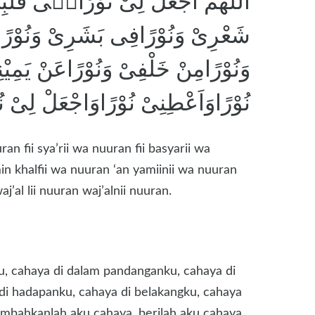
اَللّٰهُمَّ اجْعَلْ لِىْ نُوْرًافٖى قَلْ
شَعْرِىْ وَنُوْرًافِى بَشَرِىْ وَنُوْرً
وَنُوْرًامِنْ خَلْفِىْ وَنُوْرًاعَنْ يَمِيْن
نُوْرًاوَاَعْطِنِىْ نُوْرًاوَاجْعَلْ لِىْ نُو
ran fii sya’rii wa nuuran fii basyarii wa
in khalfii wa nuuran ‘an yamiinii wa nuuran
’al lii nuuran waj’alnii nuuran.
ku, cahaya di dalam pandanganku, cahaya di
 di hadapanku, cahaya di belakangku, cahaya
tambahkanlah aku cahaya, berilah aku cahaya,