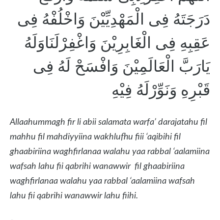
دَرَجَتَهُ فِى الْمَهْدِيِّيْنَ وَاخْلُفْهُ فِى
عَقِبِهِ فِى الْغَابِرِيْنَ وَاغْفِرْلَنَاوَلَهُ
يَارَبَّ الْعَالَمِيْنَ وَافْسَحْ لَهُ فِى
قَبْرِهِ وَنَوِّرْلَهُ فِيْهِ
Allaahummagh fir li abii salamata warfa’ darajatahu fil
mahhu fil mahdiyyiina wakhlufhu fiii ‘aqibihi fil
ghaabiriina waghfirlanaa walahu yaa rabbal ‘aalamiina
wafsah lahu fii qabrihi wanawwir fil ghaabiriina
waghfirlanaa walahu yaa rabbal ‘aalamiina wafsah
lahu fii qabrihi wanawwir lahu fiihi.