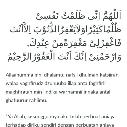
اَللّٰهُمَّ اِنِّى ظَلَمْتُ نَفْسِىْ
ظُلْمًاكَثِيْرًاوَلاَيَغْفِرُالذُّنُوْبَ اِلاَّاَنْتَ
فَاغْفِرْلِىْ مَغْفِرَةًمِنْ عِنْدِكَ,
وَارْحَمْنِىْ اِنَّكَ اَنْتَ الْغَفُوْرُالرَّحِيْمُ
Allaahumma inni dhalamtu nafsii dhulman katsiiran
walaa yaghfirudz dzunuuba illaa anta faghfirlii
maghfiratan min ‘indika warhamnii innaka antal
ghafuurur rahiimu.
“Ya Allah, sesungguhnya aku telah berbuat aniaya
terhadap diriku sendiri dengan perbuatan aniaya