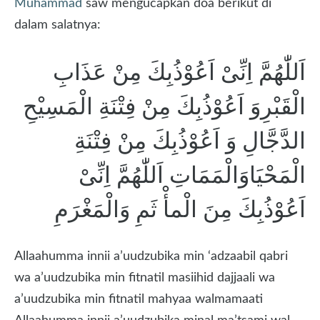
Muhammad
saw mengucapkan doa berikut di
dalam salatnya:
اَللّٰهُمَّ اِنِّىْ اَعُوْذُبِكَ مِنْ عَذَابِ
الْقَبْرِوَ اَعُوْذُبِكَ مِنْ فِتْنَةِ الْمَسِيْحِ
الدَّجَّالِ وَ اَعُوْذُبِكَ مِنْ فِتْنَةِ
الْمَحْيَاوَالْمَمَاتِ اَللّٰهُمَّ اِنِّىْ
اَعُوْذُبِكَ مِنَ الْمأْ ثَمِ وَالْمَغْرَمِ
Allaahumma innii a’uudzubika min ‘adzaabil qabri
wa a’uudzubika min fitnatil masiihid dajjaali wa
a’uudzubika min fitnatil mahyaa walmamaati