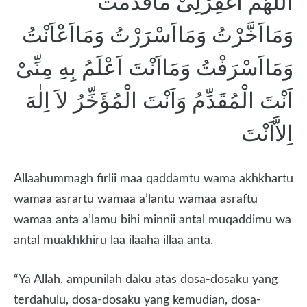
اَللّٰهُمَّ اغْفِرْلِىْ مَاقَدَّمْتُ
وَمَااَخَّرْتُ وَمَااَسْرَرْتُ وَمَااَعْاَنْتُ
وَمَااَسْرَفْتُ وَمَااَنْتَ اَعْلَمُ بِهِ مِنِّىْ
اَنْتَ الْمُقَدِّمُ وَاَنْتَ الْمُؤَخِّرُ لاَ اِلٰهَ
اِلاَّاَنْتَ
Allaahummagh firlii maa qaddamtu wama akhkhartu
wamaa asrartu wamaa a’lantu wamaa asraftu
wamaa anta a’lamu bihi minnii antal muqaddimu wa
antal muakhkhiru laa ilaaha illaa anta.
“Ya Allah, ampunilah daku atas dosa-dosaku yang
terdahulu, dosa-dosaku yang kemudian, dosa-