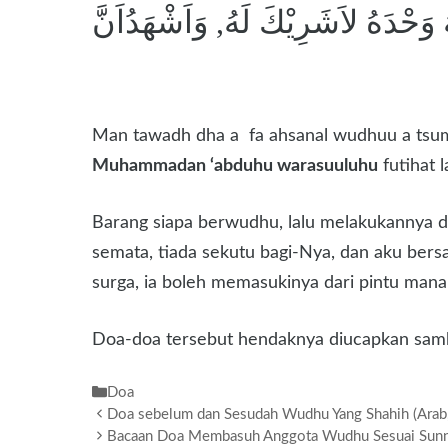
ُ وَحْدَهُ لاَشَرِيْكَ لَهُ, وَاَشْهَدُاَنَّ
Man tawadh dha a fa ahsanal wudhuu a tsum
Muhammadan ‘abduhu warasuuluhu
futihat 
Barang siapa berwudhu, lalu melakukannya de
semata, tiada sekutu bagi-Nya, dan aku be
surga, ia boleh memasukinya dari pintu mana
Doa-doa tersebut hendaknya diucapkan sambi
Kategori
Doa
Doa sebelum dan Sesudah Wudhu Yang Shahih (Arab, 
Bacaan Doa Membasuh Anggota Wudhu Sesuai Sunnah 