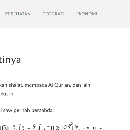
KESEHATAN
GEOGRAFI
EKONOMI
tinya
kan shalat, membaca Al Qur’an, dan lain
kut ini
i saw pernah bersabda:
مَنْ تَوَضَّأَثُمَّ قَالَ: اَشْهَدُاَنْ لاَاِل