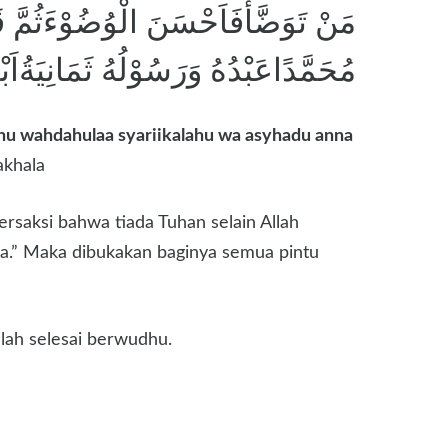
مَنْ تَوَضَّأَفَاَحْسَنَ الْوُضُوْءَثُمَّ قَا
مُحَمَّدًاعَبْدُهُ وَرَسُوْلُهُ ثَمَانِيَةُاَب
laahu wahdahulaa syariikalahu wa asyhadu anna
akhala
rsaksi bahwa tiada Tuhan selain Allah
a.” Maka dibukakan baginya semua pintu
lah selesai berwudhu.