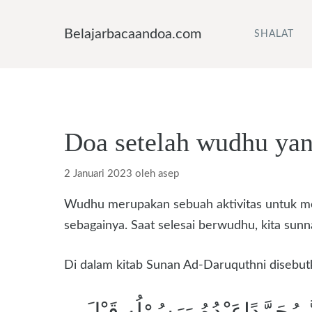
Langsung
ke
Belajarbacaandoa.com
SHALAT
isi
Doa setelah wudhu yan
2 Januari 2023
oleh
asep
Wudhu merupakan sebuah aktivitas untuk memb
sebagainya. Saat selesai berwudhu, kita sun
Di dalam kitab Sunan Ad-Daruquthni disebut
نَّ مُحَمَّدًاعَبْدُهُ وَرَسُوْلُه قَبْلَ