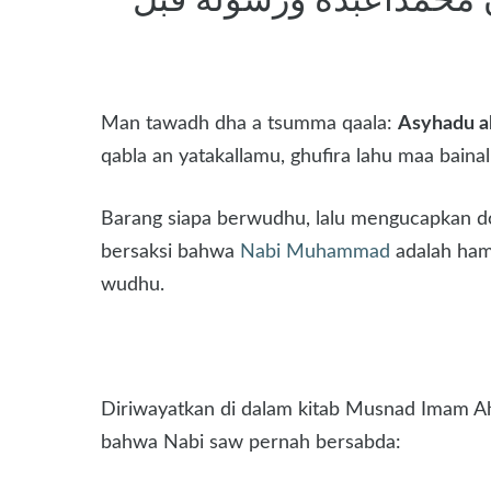
Man tawadh dha a tsumma qaala:
Asyhadu al
qabla an yatakallamu, ghufira lahu maa baina
Barang siapa berwudhu, lalu mengucapkan doa
bersaksi bahwa
Nabi Muhammad
adalah ham
wudhu.
Diriwayatkan di dalam kitab Musnad Imam Ahm
bahwa Nabi saw pernah bersabda: