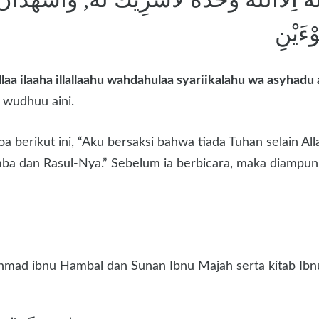
وْءَيْنِ
laa ilaaha illallaahu wahdahulaa syariikalahu wa asyh
l wudhuu aini.
 berikut ini, “Aku bersaksi bahwa tiada Tuhan selain All
ba dan Rasul-Nya.” Sebelum ia berbicara, maka diampun
ad ibnu Hambal dan Sunan Ibnu Majah serta kitab Ibnu S