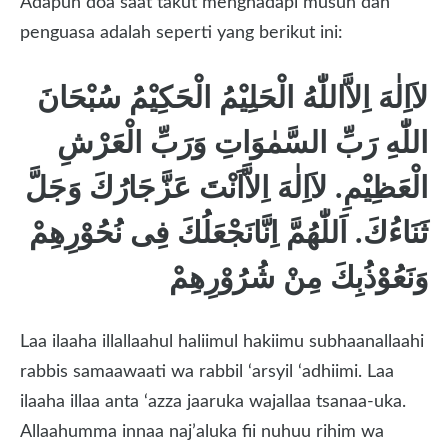
Adapun doa saat takut menghadapi musuh dan
penguasa adalah seperti yang berikut ini:
لاَاِلٰهَ اِلاَّاللّٰهُ الْحَلِيْمُ الْحَكِيْمُ سُبْحَانَ
اللّٰهِ رَبِّ السَّمٰوَاتِ وَرَبِّ الْعَرْشِ
الْعَظِيْمِ. لاَاِلٰهَ اِلاَّاَنْتَ عَزَّجَارُكَ وَجَلَّ
ثَنَاءُكَ. اَللّٰهُمَّ اِنَّانَجْعَلُكَ فِى نُحُوْرِهِمْ
وَنَعُوْذُبِكَ مِنْ شُرُوْرِهِمْ
Laa ilaaha illallaahul haliimul hakiimu subhaanallaahi
rabbis samaawaati wa rabbil ‘arsyil ‘adhiimi. Laa
ilaaha illaa anta ‘azza jaaruka wajallaa tsanaa-uka.
Allaahumma innaa naj’aluka fii nuhuu rihim wa