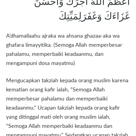
اَعْظَمَ اللّٰهُ اَجْرَكَ وَاَحْسَنَ
غَزَاءَكَ وَغَفَرَلِمَيِّتِكَ
A’dhamallaahu ajraka wa ahsana ghazaa-aka wa
ghafara limayyitika. (Semoga Allah memperbesar
pahalamu, memperbaiki keadaanmu, dan
mengampuni dosa mayatmu)
Mengucapkan takziah kepada orang muslim karena
kematian orang kafir ialah, “Semoga Allah
memperbesar pahalamu dan memperbaiki
keadaanmu.” Ucapan takziah kepada orang kafir
yang ditinggal mati oleh orang muslim ialah,
“Semoga Allah memperbaiki keadaanmu dan
mengampuni mayatmu.” Sedangkan ucapan takziah