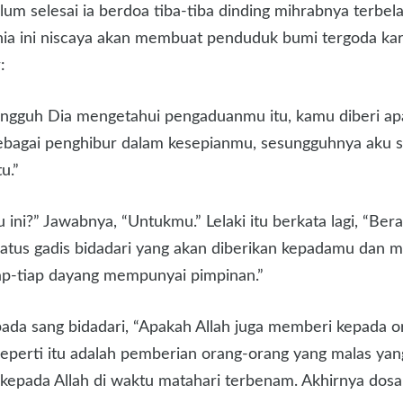
lum selesai ia berdoa tiba-tiba dinding mihrabnya terbelah
nia ini niscaya akan membuat penduduk bumi tergoda karen
:
gguh Dia mengetahui pengaduanmu itu, kamu diberi apa 
bagai penghibur dalam kesepianmu, sesungguhnya aku 
u.”
mu ini?” Jawabnya, “Untukmu.” Lelaki itu berkata lagi, “B
ratus gadis bidadari yang akan diberikan kepadamu dan 
ap-tiap dayang mempunyai pimpinan.”
 pada sang bidadari, “Apakah Allah juga memberi kepada 
eperti itu adalah pemberian orang-orang yang malas yan
epada Allah di waktu matahari terbenam. Akhirnya dosa