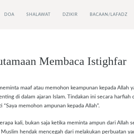
DOA
SHALAWAT
DZIKIR
BACAAN/LAFADZ
utamaan Membaca Istighfar
an meminta maaf atau memohon keampunan kepada Allah yan
ting di dalam ajaran Islam. Tindakan ini secara harfia
arti “Saya memohon ampunan kepada Allah”.
apa kali, bukan saja ketika meminta ampun dari Allah se
ng Muslim hendak mencegah dari melakukan perbuatan ya