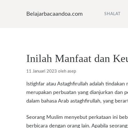
Langsung
ke
Belajarbacaandoa.com
SHALAT
isi
Inilah Manfaat dan Ke
11 Januari 2023
oleh
asep
Istighfar atau Astaghfirullah adalah tindak
merupakan perbuatan yang dianjurkan dan pen
dalam bahasa Arab astaghfirullah, yang ber
Seorang Muslim menyebut perkataan ini beber
berbicara dengan orang lain. Apabila seora