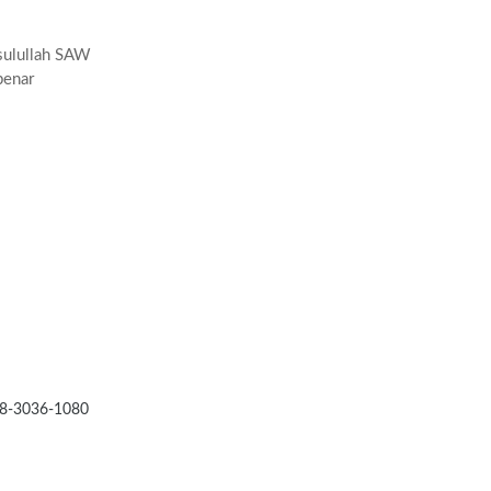
sulullah SAW
benar
78-3036-1080