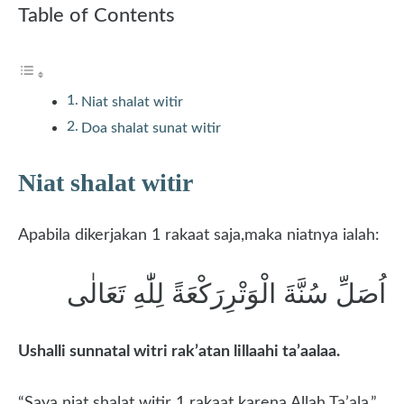
Table of Contents
Niat shalat witir
Doa shalat sunat witir
Niat shalat witir
Apabila dikerjakan 1 rakaat saja,maka niatnya ialah:
اُصَلِّ سُنَّةَ الْوَتْرِرَكْعَةً لِلّٰهِ تَعَالٰى
Ushalli sunnatal witri rak’atan lillaahi ta’aalaa.
“Saya niat shalat witir 1 rakaat karena Allah Ta’ala.”