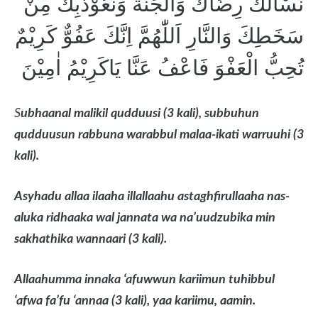
نَسْأَلُكَ رِضَاكَ وَالْجَنَّةَ وَنَعُوْذُبِكَ مِنْ
سَخَطِكَ وَالنَّارِ اَللّٰهُمَّ اِنَّكَ عَفُوٌّ كَرِيْمٌ
تُحِبُّ الْعَفْوَ فَاعْفُ عَنَّا يَاكَرِيْمُ اٰمِيْنَ
S
ubhaanal malikil qudduusi (3 kali), subbuhun
qudduusun rabbuna warabbul malaa-ikati warruuhi (3
kali).
Asyhadu allaa ilaaha illallaahu astaghfirullaaha nas-
aluka ridhaaka wal jannata wa na’uudzubika min
sakhathika wannaari (3 kali).
Allaahumma innaka ‘afuwwun kariimun tuhibbul
‘afwa fa’fu ‘annaa (3 kali), yaa kariimu, aamin.