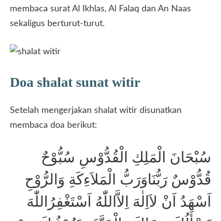
membaca surat Al Ikhlas, Al Falaq dan An Naas
sekaligus berturut-turut.
Doa shalat sunat witir
Setelah mengerjakan shalat witir disunatkan
membaca doa berikut:
سُبْحَانَ الْمَلِكِ الْقُدُّوْسِ سُبُّوْحٌ
قُدُّوْسٌ رَبُّنَاوَرَبُّ الْمَلاَءِكَةِ وَالرُّوْحِ
اَسْهَدُ اَنْ لاَاِلٰهَ اِلاَّاللّٰهُ اَسْتَغْفِرُاللّٰهَ