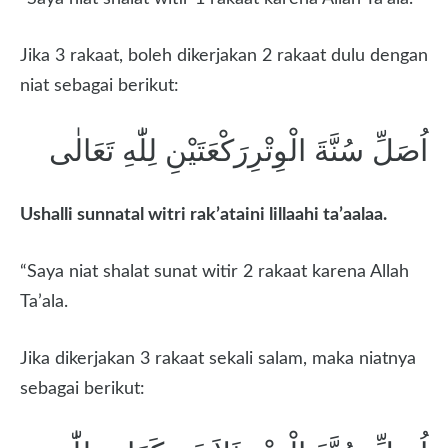
Jika 3 rakaat, boleh dikerjakan 2 rakaat dulu dengan
niat sebagai berikut:
اُصَلِّ سُنَّةَ الْوِتْرِرَكْعَتَيْنِ لِلّٰهِ تَعَالٰى
Ushalli sunnatal witri rak’ataini lillaahi ta’aalaa.
“Saya niat shalat sunat witir 2 rakaat karena Allah
Ta’ala.
Jika dikerjakan 3 rakaat sekali salam, maka niatnya
sebagai berikut: