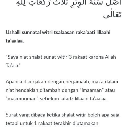
اُصَلِّ سُنَّةَ الْوِتْرِ ثَلاَثَ رَكَعَاتِ لِلّٰهِ
تَعَالٰى
Ushalli sunnatal witri tsalaasan raka’aati lillaahi
ta’aalaa.
“Saya niat shalat sunat witir 3 rakaat karena Allah
Ta’ala.”
Apabila dikerjakan dengan berjamaah, maka dalam
niat hendaklah ditambah dengan “imaaman” atau
“makmuuman” sebelum lafadz lillaahi ta’aalaa.
Surat yang dibaca ketika shalat witir boleh apa saja,
tetapi untuk 1 rakaat terakhir diutamakan