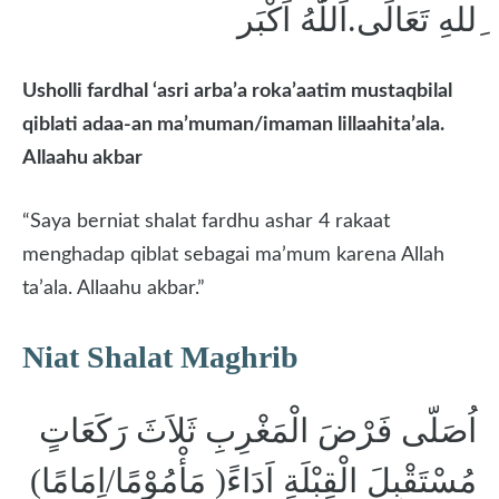
ِللهِ تَعَالَى.اَللّٰهُ اَكْبَر
Usholli fardhal ‘asri arba’a roka’aatim mustaqbilal
qiblati ada
a-
an ma’muman/imaman lillaahita’ala.
Allaahu akbar
“Saya berniat shalat fardhu ashar 4 rakaat
menghadap qiblat sebagai ma’mum karena Allah
ta’ala. Allaahu akbar.”
Niat Shalat Maghrib
اُصَلّى فَرْضَ الْمَغْرِبِ ثَلاَثَ رَكَعَاتٍ
مُسْتَقْبِلَ الْقِبْلَةِ اَدَاءً( مَأْمُوْمًا/اِمَامًا)