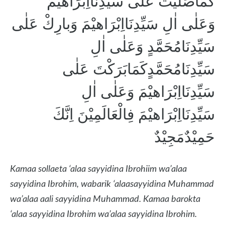
كَمَاصَلَّيْتَ عَلٰى سَيِّدِنَااِبْرَاهيْمَ
وَعَلٰى اٰلِ سَيِّدِنَااِبْرَاهيْمَ وَبارِكْ عَلٰى
سَيِّدِنَامُحَمَّدٍ وَعَلٰى اٰلِ
سَيِّدِنَامُحَمَّدٍكَمَابَرَكْتَ عَلٰى
سَيِّدِنَااِبْرَاهيْمَ وَعَلٰى اٰلِ
سَيِّدِنَااِبْرَاهيْمَ فِالْعَالَمِيْنَ اِنَّكَ
حَمِيْدٌمَجِيْدٌ
Kamaa sollaeta ‘alaa sayyidina Ibrohiim wa’alaa
sayyidina Ibrohim, wabarik ‘alaasayyidina Muhammad
wa’alaa aali sayyidina Muhammad. Kamaa barokta
‘alaa sayyidina Ibrohim wa’alaa sayyidina Ibrohim.