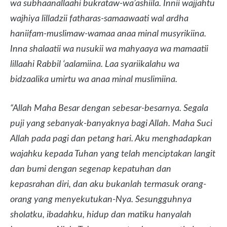
wa subhaanallaahi bukrataw-wa’ashiila. Innii wajjahtu
wajhiya lilladzii fatharas-samaawaati wal ardha
haniifam-muslimaw-wamaa anaa minal musyrikiina.
Inna shalaatii wa nusukii wa mahyaaya wa mamaatii
lillaahi Rabbil ‘aalamiina. Laa syariikalahu wa
bidzaalika umirtu wa anaa minal muslimiina.
“Allah Maha Besar dengan sebesar-besarnya. Segala
puji yang sebanyak-banyaknya bagi Allah. Maha Suci
Allah pada pagi dan petang hari. Aku menghadapkan
wajahku kepada Tuhan yang telah menciptakan langit
dan bumi dengan segenap kepatuhan dan
kepasrahan diri, dan aku bukanlah termasuk orang-
orang yang menyekutukan-Nya. Sesungguhnya
sholatku, ibadahku, hidup dan matiku hanyalah