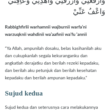
وَارْفَعْنِيْ وَارْزُقْنِيْ وَاهْدِنِيْ وَعَاِفِنيْ
وَاعْفُ عَنِّيْ
Rabbighfirlii warhamnii wajburnii warfa’ni
warzuqknii wahdinii wa’aafinii wa’fu ‘annii
“Ya Allah, ampunilah dosaku, belas kasihanilah aku
dan cukupkanlah segala kekuranganku dan
angkatlah derajatku dan berilah rezeki kepadaku,
dan berilah aku petunjuk dan berilah kesehatan
kepadaku dan berilah ampunan kepadaku.”
Sujud kedua
Sujud kedua dan seterusnya cara melakukannya