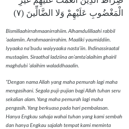
الْمَغْضُوبِ عَلَيْهِمْ وَلا الضَّالِّينَ (٧)
Bismillaahirrahmaanirrahiim. Alhamdulillaahi rabbil
‘aalamiin. Arrahmaanirrahim. Maaliki yaumiddiin.
Iyyaaka na’budu waiyyaaka nasta’iin. Ihdinassiraatal
mustaqiim. Siraathal ladziina an’amta’alaihim ghairil
maghdubi ‘alaihim waladdhaaalin.
“Dengan nama Allah yang maha pemurah lagi maha
mengasihani. Segala puji-pujian bagi Allah tuhan seru
sekalian alam. Yang maha pemurah lagi maha
pengasih. Yang berkuasa pada hari pembalasan.
Hanya Engkau sahaja wahai tuhan yang kami sembah
dan hanya Engkau sajalah tempat kami meminta