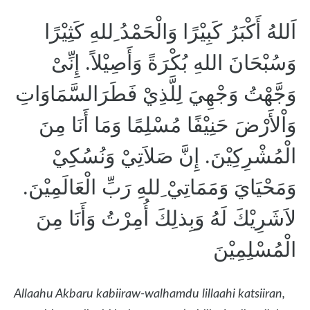
اَللهُ أَكْبَرُ كَبِيْرًا وَالْحَمْدُ ِللهِ كَثِيْرًا
وَسُبْحَانَ اللهِ بُكْرَةً وَأَصِيْلاً. إِنِّىْ
وَجَّهْتُ وَجْهِيَ لِلَّذِيْ فَطَرَالسَّمَاوَاتِ
وَاْلأَرْضَ حَنِيْفًا مُسْلِمًا وَمَا أَنَا مِنَ
الْمُشْرِكِيْنَ. إِنَّ صَلاَتِيْ وَنُسُكِيْ
وَمَحْيَايَ وَمَمَاتِيْ ِللهِ رَبِّ الْعَالَمِيْنَ.
لاَشَرِيْكَ لَهُ وَبِذلِكَ أُمِرْتُ وَأَنَا مِنَ
الْمُسْلِمِيْنَ
Allaahu Akbaru kabiiraw-walhamdu lillaahi katsiiran,