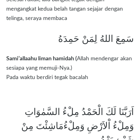
mengangkat kedua belah tangan sejajar dengan
telinga, seraya membaca
سَمِعَ اللهُ لِمَنْ حَمِدَهُ
Sami’allaahu liman hamidah (
Allah mendengar akan
sesiapa yang memuji-Nya.)
Pada waktu berdiri tegak bacalah
اَرَبَّنَا لَكَ الْحَمْدُ مِلْءُ السَّمٰوَاتِ
وَمِلْءُ اْلاَرْضِ وَمِلْءُمَاشِئْتَ مِنْ
شَيْئٍ بَعْدُ