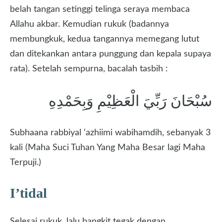
belah tangan setinggi telinga seraya membaca
Allahu akbar. Kemudian rukuk (badannya
membungkuk, kedua tangannya memegang lutut
dan ditekankan antara punggung dan kepala supaya
rata). Setelah sempurna, bacalah tasbih :
سُبْحَانَ رَبِّيَ الْعَظِيْمِ وَبِحَمْدِهِ
Subhaana rabbiyal ‘azhiimi wabihamdih, sebanyak 3
kali (Maha Suci Tuhan Yang Maha Besar lagi Maha
Terpuji.)
I’tidal
Selesai rukuk, lalu bangkit tegak dengan