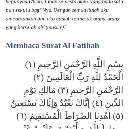
kepunyaan Allah, Tuhan semesta alam, yang tiada satu
pun sekutu bagi-Nya. Dengan semua itulah aku
diperintahkan dan aku adalah termasuk orang-orang
yang berserah diri (muslim).”
Membaca Surat Al Fatihah
بِسْمِ اللَّهِ الرَّحْمَنِ الرَّحِيمِ (١)
الْحَمْدُ لِلَّهِ رَبِّ الْعَالَمِينَ (٢)
الرَّحْمَنِ الرَّحِيمِ (٣) مَالِكِ يَوْمِ
الدِّينِ (٤) إِيَّاكَ نَعْبُدُ وَإِيَّاكَ نَسْتَعِينُ
(٥) اهْدِنَا الصِّرَاطَ الْمُسْتَقِيمَ (٦)
صِرَاطَ الَّذِينَ أَنْعَمْتَ عَلَيْهِمْ غَيْرِ