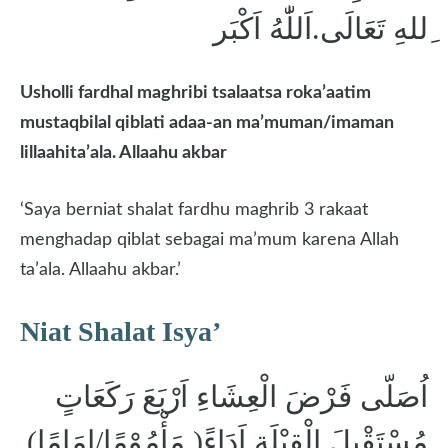
ِللهِ تَعَالَى.اَللّٰهُ اَكْبَر
Usholli fardhal
maghribi tsalaatsa roka’aatim
mustaqbilal qiblati ada
a-
an ma’muman/imaman
lillaahita’ala.
Allaahu akbar
‘Saya berniat shalat fardhu maghrib 3 rakaat
menghadap qiblat sebagai ma’mum karena Allah
ta’ala. Allaahu akbar.’
Niat Shalat Isya’
اُصَلّى فَرْضَ الْعِشَاءِ اَرْبَعَ رَكَعَاتٍ
مُسْتَقْبِلَ الْقِبْلَةِ اَدَاءً( مَأْمُوْمًا/اِمَامًا)