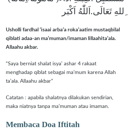
ِللهِ تَعَالَى.اَللّٰهُ اَكْبَر
Usholli fardhal
‘isaai a
r
ba’a r
oka’aatim mustaqbilal
qiblati ada
a-
an ma’muman/imaman lillaahita’ala.
Allaahu akbar
.
“Saya berniat shalat isya’ ashar 4 rakaat
menghadap qiblat sebagai ma’mum karena Allah
ta’ala. Allaahu akbar”
Catatan : apabila shalatnya dilakukan sendirian,
maka niatnya tanpa ma’muman atau imaman.
Membaca Doa Iftitah