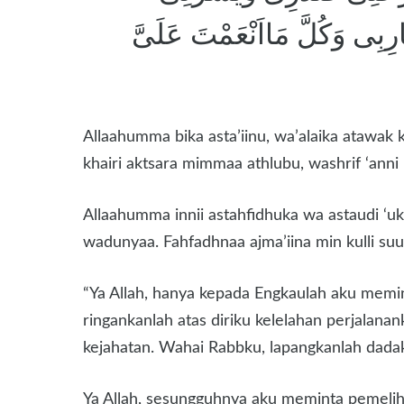
رِبِى وَكُلَّ مَااَنْعَمْتَ عَلَىَّ
Allaahumma bika asta’iinu, wa’alaika atawak ka
khairi aktsara mimmaa athlubu, washrif ‘anni kul
Allaahumma innii astahfidhuka wa astaudi ‘uka
wadunyaa. Fahfadhnaa ajma’iina min kulli suu
“Ya Allah, hanya kepada Engkaulah aku memin
ringankanlah atas diriku kelelahan perjalana
kejahatan. Wahai Rabbku, lapangkanlah dad
Ya Allah, sesungguhnya aku meminta pemelih