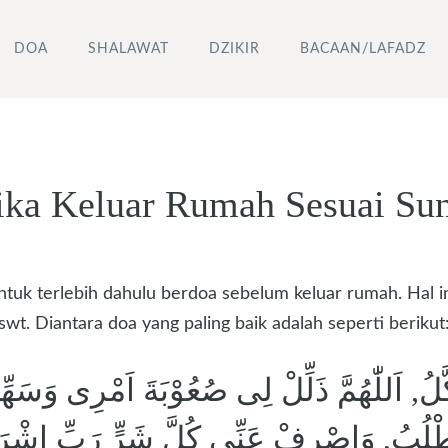
DOA
SHALAWAT
DZIKIR
BACAAN/LAFADZ
ika Keluar Rumah Sesuai Su
k terlebih dahulu berdoa sebelum keluar rumah. Hal ini
t. Diantara doa yang paling baik adalah seperti berikut
َوَكَّلُ, اَللّٰهُمَّ ذَلِّلْ لِى صُعُوْبَةَ اَمْرِى وَ
َااَطْلُبُ, وَاصْرِفْ عَنِّى كُلَّ شَرٍّ رَبِّ اش