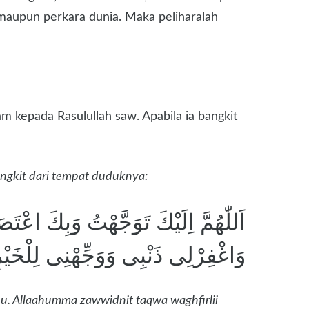
maupun perkara dunia. Maka peliharalah
 kepada Rasulullah saw. Apabila ia bangkit
angkit dari tempat duduknya:
اَللّٰهُمَّ اِلَيْكَ تَوَجَّهْتُ وَبِكَ اعْتَص
وَاغْفِرْلِى ذَنْبِى وَوَجِّهْنِى لِلْخَيْرِا
u. Allaahumma zawwidnit taqwa waghfirlii