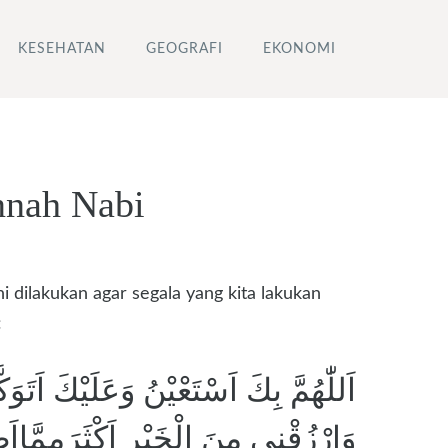
KESEHATAN
GEOGRAFI
EKONOMI
nnah Nabi
 dilakukan agar segala yang kita lakukan
:
اَللّٰهُمَّ بِكَ اَسْتَعْيْنُ وَعَلَيْكَ اَت
وَارْزُقْنِى مِنَ الْخَيْرِ اَكْثَرَمِمّ