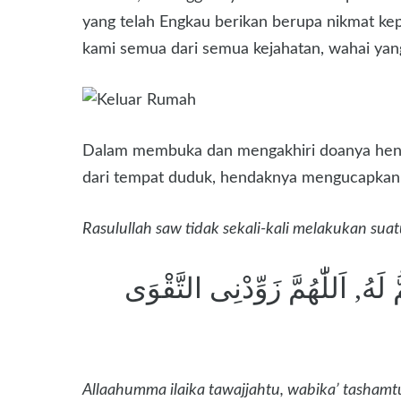
yang telah Engkau berikan berupa nikmat ke
kami semua dari semua kejahatan, wahai yan
Dalam membuka dan mengakhiri doanya hendak
dari tempat duduk, hendaknya mengucapkan d
Rasulullah saw tidak sekali-kali melakukan su
لَهُ, اَللّٰهُمَّ زَوِّدْنِى التَّقْوَى
Allaahumma ilaika tawajjahtu, wabika’ tasham