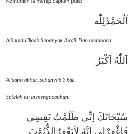
Kemudian ia mengucapkan pula:
اَلْحَمْدُلِلّٰه
Alhamdulillaah Sebanyak 3 kali. Dan membaca
اَللّٰهُ اَكْبَرُ
Allaahu akbar, Sebanyak 3 kali.
Setelah itu ia mengucapkan:
سُبْحَانَكَ اِنِّى ظَلَمْتُ نَفِسِى
فَاغْفِرْلِى اِنَّهُ لاَيَغْفِرُالذُّنُوْبَ