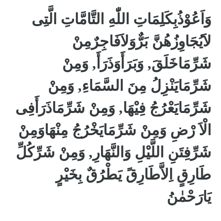
وَاَعُوْذُبِكَلِمَاتِ اللّٰهِ التَّامَّاتِ الَّتِى
لاَيُجَاوِزُهُنَّ بَرٌّوَلاَفَاجِرٌمِنْ
شَرِّمَاخَلَقَ, وَبَرَأَوَذَرَأَ, وَمِنْ
شَرِّمَايَنْزِلُ مِنَ السَّمَاءِ, وَمِنْ
شَرِّمَايَعْرُجُ فِيْهَا, وَمِنْ شَرِّمَاذَرَأَفِى
الْاَ رْضِ وَمِنْ شَرِّمَايَخْرُجُ مِنْهَاوَمِنْ
شَرِّفِتَنِ اللَّيْلِ وَالنَّهَارِ, وَمِنْ شَرِّكُلِّ
طَارِقٍ اِلاَّطَارِقً يَطْرُقٌ بِخَيْرٍ
يَارَحْمٰنُ