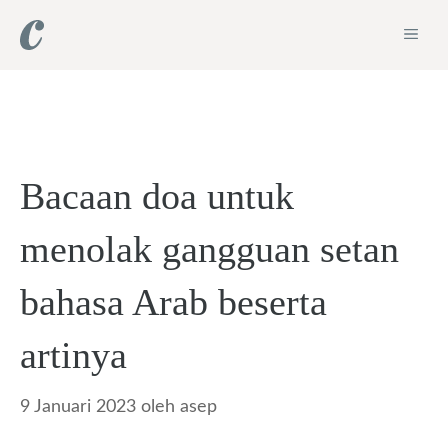
Langsung
ME
ke
isi
Bacaan doa untuk
menolak gangguan setan
bahasa Arab beserta
artinya
9 Januari 2023
oleh
asep