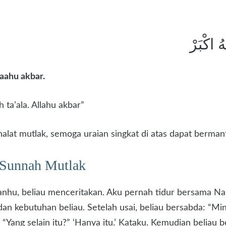
هُ اكْبَرْ
llaahu akbar.
 ta’ala. Allahu akbar”
alat mutlak, semoga uraian singkat di atas dapat bermanf
 Sunnah Mutlak
‘anhu, beliau menceritakan. Aku pernah tidur bersama Nabi 
an kebutuhan beliau. Setelah usai, beliau bersabda: “Min
 “Yang selain itu?” ‘Hanya itu.’ Kataku. Kemudian beliau 