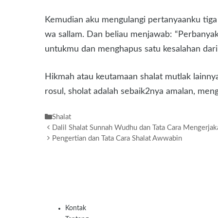
Kemudian aku mengulangi pertanyaanku tiga ka
wa sallam. Dan beliau menjawab: “Perbanyakl
untukmu dan menghapus satu kesalahan darim
Hikmah atau keutamaan shalat mutlak lainny
rosul, sholat adalah sebaik2nya amalan, meng
Kategori
Shalat
Dalil Shalat Sunnah Wudhu dan Tata Cara Mengerja
Pengertian dan Tata Cara Shalat Awwabin
Kontak