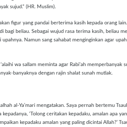
k sujud.” (HR. Muslim).
upakan figur yang pandai berterima kasih kepada orang lai
budi bagi beliau. Sebagai wujud rasa terima kasih, beliau
 upahnya. Namun sang sahabat menginginkan agar upahny
u ‘alaihi wa sallam meminta agar Rabi’ah memperbanyak 
nyak-banyaknya dengan rajin shalat sunah mutlak.
Thalhah al-Ya’mari mengatakan. Saya pernah bertemu Tsau
anya kepadanya, ‘Tolong ceritakan kepadaku, amalan apa 
ampaikan kepadaku amalan yang paling dicintai Allah?’ Ts