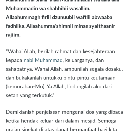
Allaahumma shalli ‘alaa Muhammadin wa’alaa aali
Muhammadin wa shahbihii wasallim.
Allaahummagh firlii dzunuubii waftlii abwaaba
fadhlika. Allaahumma’shimnii minas syaithaanir
rajiim.
“Wahai Allah, berilah rahmat dan kesejahteraan
kepada
nabi Muhammad
, keluarganya, dan
sahabatnya. Wahai Allah, ampunilah segala dosaku,
dan bukakanlah untukku pintu-pintu keutamaan
(kemurahan-Mu). Ya Allah, lindungilah aku dari
setan yang terkutuk.”
Demikianlah penjelasan mengenai doa yang dibaca
ketika hendak keluar dari dalam mesjid. Semoga
uraian singkat di atas dapat bermanfaat bagi kita