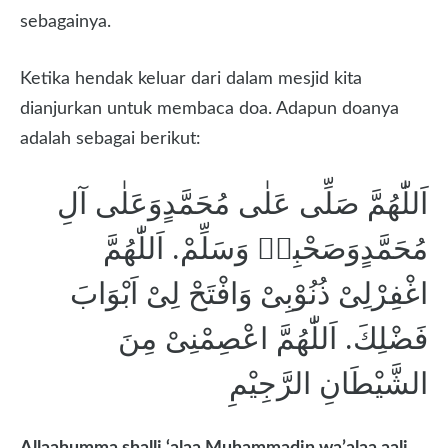
sebagainya.
Ketika hendak keluar dari dalam mesjid kita
dianjurkan untuk membaca doa. Adapun doanya
adalah sebagai berikut:
اَللّٰهُمَّ صَلِّى عَلٰى مُحَمَّدٍوَعَلٰى آلِ
مُحَمَّدٍوَصَحْبِهٖ وَسَلِّمْ. اَللّٰهُمَّ
اغْفِرْلِىْ ذُنُوْبِىْ وَافْتَحْ لِىْ اَبْوَابَ
فَضْلِكَ. اَللّٰهُمَّ اعْصِمْنِىْ مِنَ
الشَّيْطَانِ الرَّجِيْمِ