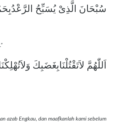
سُبْحَانَ الَّذِىْ يُسَبِّحُ الرَّعْدُبِحَ
.”
اَللّٰهُمَّ لاَتَقْتُلْنَابِغَضَبِكَ وَلاَتُهْلِك
gan azab Engkau, dan maafkanlah kami sebelum