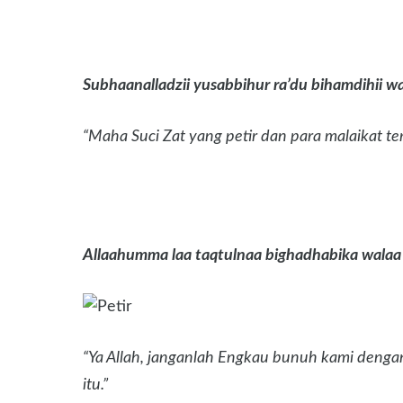
Subhaanalladzii yusabbihur ra’du bihamdihii wal
“Maha Suci Zat yang petir dan para malaikat t
Allaahumma laa taqtulnaa bighadhabika walaa t
“Ya Allah, janganlah Engkau bunuh kami deng
itu.”