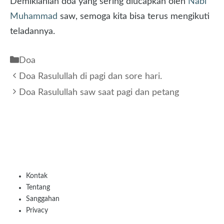
Demikianlah doa yang sering diucapkan oleh
Nabi
Muhammad
saw, semoga kita bisa terus mengikuti
teladannya.
Kategori
Doa
Doa Rasulullah di pagi dan sore hari.
Doa Rasulullah saw saat pagi dan petang
Kontak
Tentang
Sanggahan
Privacy