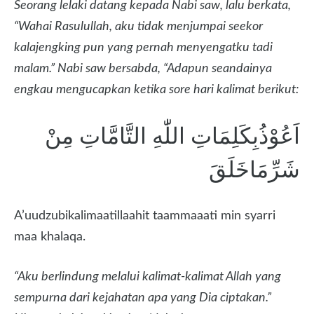
Seorang lelaki datang kepada Nabi saw, lalu berkata,
“Wahai Rasulullah, aku tidak menjumpai seekor
kalajengking pun yang pernah menyengatku tadi
malam.” Nabi saw bersabda, “Adapun seandainya
engkau mengucapkan ketika sore hari kalimat berikut:
اَعُوْذُبِكَلِمَاتِ اللّٰهِ التَّامَّاتِ مِنْ
شَرِّمَاخَلَقَ
A’uudzubikalimaatillaahit taammaaati min syarri
maa khalaqa.
“Aku berlindung melalui kalimat-kalimat Allah yang
sempurna dari kejahatan apa yang Dia ciptakan.”