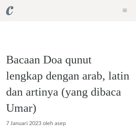
Langsung
ME
ke
isi
Bacaan Doa qunut
lengkap dengan arab, latin
dan artinya (yang dibaca
Umar)
7 Januari 2023
oleh
asep