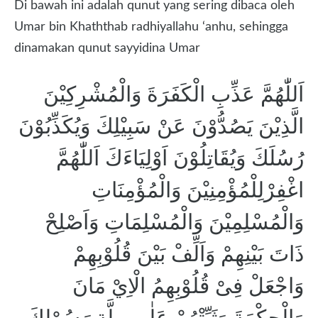
Di bawah ini adalah qunut yang sering dibaca oleh
Umar bin Khaththab radhiyallahu ‘anhu, sehingga
dinamakan qunut sayyidina Umar
اَللّٰهُمَّ عَذِّبِ الْكَفَرَةَ وَالْمُشْرِكِيْنَ
الَّذِيْنَ يَصُدُّوْنَ عَنْ سَبِيْلِكَ وَيُكَذِّبُوْنَ
رُسُلَكَ وَيُقَاتِلُوْنَ اَوْلِيَاءَكَ اَللّٰهُمَّ
اغْفِرْلِلْمُؤْمِنِيْنَ وَالْمُؤْمِنَاتِ
وَالْمُسْلِمِيْنَ وَالْمُسْلِمَاتِ وَاَصْلِحْ
ذَاتَ بَيْنِهِمْ وَاَلِّفْ بَيْنَ قُلُوْبِهِمْ
وَاجْعَلْ فِىْ قُلُوْبِهِمُ الْاِيْ مَانَ
وَالْحِكْمَةَ وَثَبِّتْهُمْ عَلٰى مِلَّةِ رَسُوْلِكَ