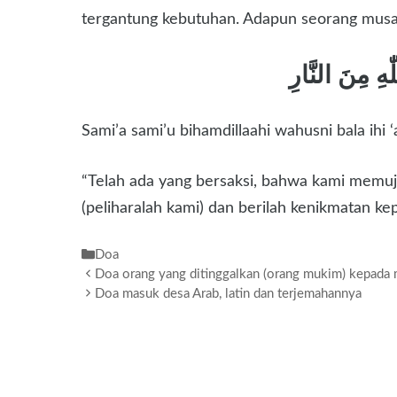
tergantung kebutuhan. Adapun seorang musaf
Sami’a sami’u bihamdillaahi wahusni bala ihi ‘
“Telah ada yang bersaksi, bahwa kami memuji
(peliharalah kami) dan berilah kenikmatan ke
Kategori
Doa
Doa orang yang ditinggalkan (orang mukim) kepada m
Doa masuk desa Arab, latin dan terjemahannya