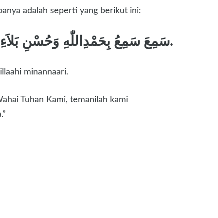
ya adalah seperti yang berikut ini:
سَمِعَ سَمِعُ بِحَمْدِاللّٰهِ وَحُسْنِ بَلاَءِهِ عَلَيْنَا. رَبَّنَاصَاحِبْنَاوَاَفْضِلْ عَلَيْنَاعَاءِدًابِ اللّٰهِ مِنَ النَّارِ.
illaahi minannaari.
Wahai Tuhan Kami, temanilah kami
.”