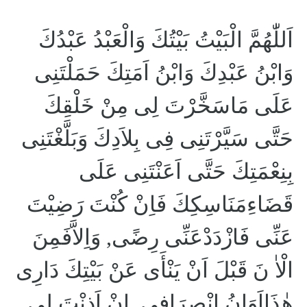
اَللّٰهُمَّ الْبَيْتُ بَيْتُكَ وَالْعَبْدُ عَبْدُكَ
وَابْنُ عَبْدِكَ وَابْنُ اَمَتِكَ حَمَلْتَنِى
عَلَى مَاسَخَّرْتَ لِى مِنْ خَلْقِكَ
حَتَّى سَيَّرْتَنِى فِى بِلاَدِكَ وَبَلَّغْتَنِى
بِنِعْمَتِكَ حَتَّى اَعَنْتَنِى عَلَى
قَضَاءِمَنَاسِكِكَ فَاِنْ كُنْتَ رَضِيْتَ
عَنِّى فَازْدَدْعَنِّى رِضًى, وَاِلاَّفَمِنَ
الْاٰ نَ قَبْلَ اَنْ يَنْأَى عَنْ بَيْتِكَ دَارِى
هٰذَااَوَانُ انْصِرَافِى, اِنْ اَذِنْتَ لِى