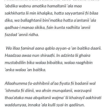
‘abdika wabnu amatika hamaltanii ‘ala maa
sakhkharta lii min khalqika, hatta sayyartanii fii bilaa
dika, wa ballaghtanii bini’matika hatta a’antanii ‘ala
qadhaa-i manaa sikika, fain kunta radhiita ‘annii
fazdad ‘annii ridha.
Wa illaa faminal aana qabla ayyan-a ‘an baitika daarii.
Haadzaa awaa nun shiraafii. In adzinta lii ghaira
mustabdilin bika walaa bibaitika, walaa raaghibin
‘anka walaa ‘an baitika.
Allaahumma fa-ashhibnii al’aa fiyata fii badanii wal
‘ishmata fii diinii, wa ahsin munqalanii, warzuqnii
thaa’ataka maa abqaitanii wajma’ lii khairayil aakhirati
waddunyaa, innaka ‘ala kulli syai-in qadiirun.