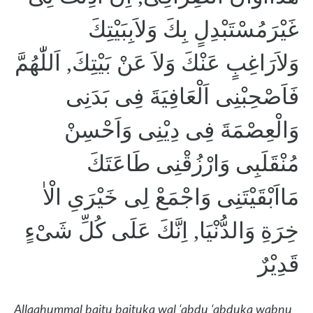
غَيْرَمُسْتَبْدِلٍ بِكَ وَلاَبِبَيْتِكَ
وَلاَرَاغِبٍ عَنْكَ وَلاَ عَنْ بَيْتِكَ, اَللّٰهُمَّ
فَاَصْحِبْنِى اَلْعَافِيَةَ فِى بَدَنِى
وَالْعِصْمَةَ فِى دِيْنِى وَاَحْسِنْ
مُنْقَلَبِى وَارْزُقْنِى طَاعَتَكَ
مَااَبْقَيْتَنِى وَاجْمَعْ لِى خَيْرَىِ الْاٰ
خِرَةِ وَالدُّنْيَا, اِنَّكَ عَلَى كُلِّ شَىْءٍ
قَدِيْرٌ
Allaahummal baitu baituka wal ‘abdu ‘abduka wabnu