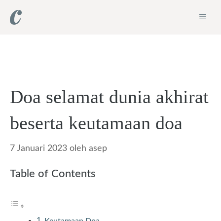
Langsung
ME
ke
isi
Doa selamat dunia akhirat
beserta keutamaan doa
7 Januari 2023
oleh
asep
Table of Contents