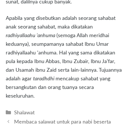
sunat, dalilnya cukup banyak.
Apabila yang disebutkan adalah seorang sahabat
anak seorang sahabat, maka dikatakan
radhiyallaahu ‘anhuma
(semoga Allah meridhai
keduanya), seumpamanya sahabat Ibnu Umar
radhiyallaahu ‘anhuma. Hal yang sama dikatakan
pula kepada Ibnu Abbas, Ibnu Zubair, Ibnu Ja’far,
dan Usamah ibnu Zaid serta lain-lainnya. Tujuannya
adalah agar
taradhdhi
mencakup sahabat yang
bersangkutan dan orang tuanya secara
keseluruhan.
Kategori
Shalawat
Membaca salawat untuk para nabi beserta