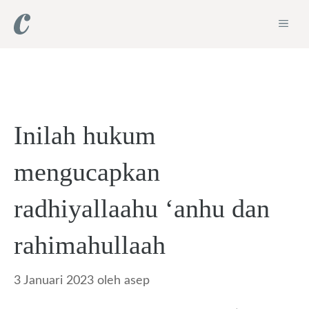
Langsung
ME
ke
isi
Inilah hukum
mengucapkan
radhiyallaahu ‘anhu dan
rahimahullaah
3 Januari 2023
oleh
asep