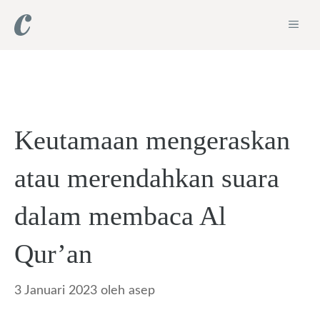
Langsung
ME
ke
isi
Keutamaan mengeraskan
atau merendahkan suara
dalam membaca Al
Qur’an
3 Januari 2023
oleh
asep