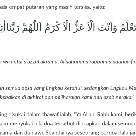
a empat putaran yang masih tersisa, yaitu:
َمُ وَاَنْتَ الْاَ عَزُّ الْاَ كْرَمُ اَللّٰهُمَّ رَبَّنَاا
wa antal a’azzul akramu, Allaahumma rabbanaa aatinaa fid
nlah semua dosa yang Engkau ketahui, sedangkan Engkau Mah
ebaikan di akhirat dan peliharalah kami dari azab neraka.”
ng disukai dalam thawaf ialah, “Ya Allah, Rabb kami, beri
 aku menyukai bila doa tersebut diucapkan dalam semuan
ama dan duniawi. Seandainya seseorang berdoa, lalu jam