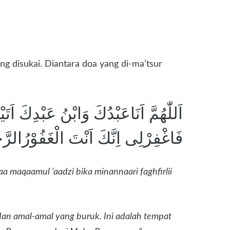
ng disukai. Diantara doa yang di-ma’tsur
اَللّٰهُمَّ اَنَاعَبْدُكَ وَابْنُ عَبْدِكَ اَت
فَاغْفِرْلِى اِنَّكَ اَنْتَ الْغَفُوْرُالرَّح
a maqaamul ‘aadzi bika minannaari faghfirlii
n amal-amal yang buruk. Ini adalah tempat