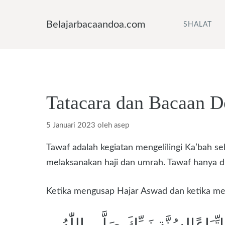
Langsung
ke
Belajarbacaandoa.com
SHALAT
isi
Tatacara dan Bacaan 
5 Januari 2023
oleh
asep
Tawaf adalah kegiatan mengelilingi Ka’bah se
melaksanakan haji dan umrah. Tawaf hanya di
Ketika mengusap Hajar Aswad dan ketika mem
تِّبَاعًالِسُنَّةِ نَبِيِّكَ صَلَّى اللّٰهُ