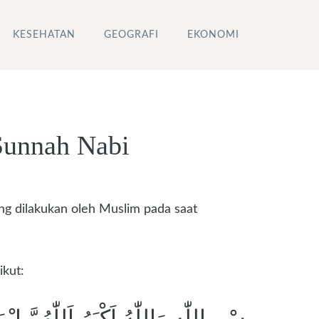
KESEHATAN
GEOGRAFI
EKONOMI
Sunnah Nabi
ang dilakukan oleh Muslim pada saat
ikut:
بِسْمِ اللّٰهِ وَاللّٰهُ اَكْبَرُ اَللّٰهُمَّ اِ