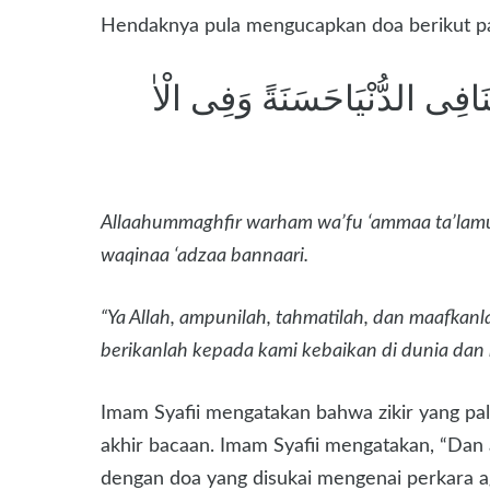
Hendaknya pula mengucapkan doa berikut pad
ٰتِنَافِى الدُّنْيَاحَسَنَةً وَفِى الْاٰ
Allaahummaghfir warham wa’fu ‘ammaa ta’lamu 
waqinaa ‘adzaa bannaari.
“Ya Allah, ampunilah, tahmatilah, dan maafka
berikanlah kepada kami kebaikan di dunia dan k
Imam Syafii mengatakan bahwa zikir yang pali
akhir bacaan. Imam Syafii mengatakan, “Dan
dengan doa yang disukai mengenai perkara ag