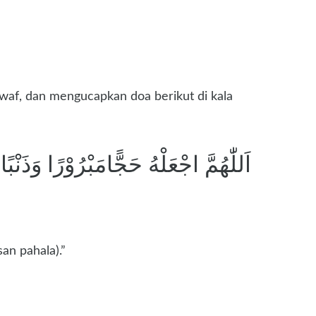
awaf, dan mengucapkan doa berikut di kala
اَللّٰهُمَّ اجْعَلْهُ حَجًّامَبْرُوْرًا وَذَنْ
san pahala).”