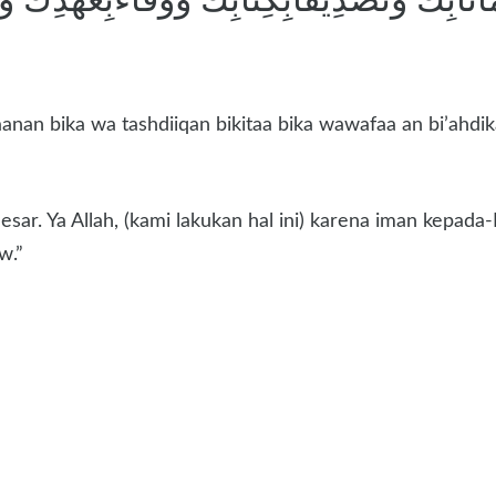
nan bika wa tashdiiqan bikitaa bika wawafaa an bi’ahdika w
sar. Ya Allah, (kami lakukan hal ini) karena iman kep
w.”