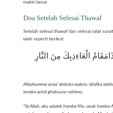
makin besar.
Doa Setelah Selesai Thawaf
Setelah selesai thawaf dan selesai salat sun
ialah seperti berikut:
ذَامَقَامُ الْعَاءِذِبِكَ مِنَ النَّارِ
Allaahumma anaa ‘abduka wabnu ‘abdika ataituk
innaka antal ghafuurur rahiimu.
“Ya Allah, aku adalah hamba-Mu, anak hamba-