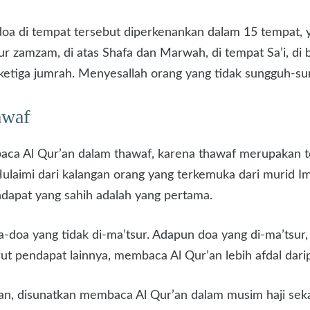
doa di tempat tersebut diperkenankan dalam 15 tempat, y
mur zamzam, di atas Shafa dan Marwah, di tempat Sa’i, di 
 ketiga jumrah. Menyesallah orang yang tidak sungguh-s
awaf
a Al Qur’an dalam thawaf, karena thawaf merupakan temp
ulaimi dari kalangan orang yang terkemuka dari murid I
dapat yang sahih adalah yang pertama.
doa yang tidak di-ma’tsur. Adapun doa yang di-ma’tsur,
t pendapat lainnya, membaca Al Qur’an lebih afdal darip
, disunatkan membaca Al Qur’an dalam musim haji seka