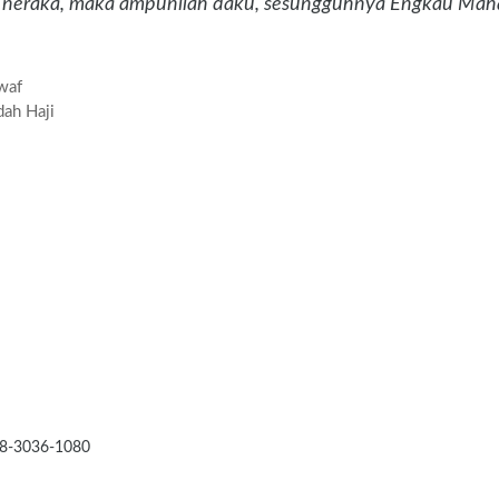
 neraka, maka ampunilah daku, sesungguhnya Engkau Mah
waf
dah Haji
78-3036-1080