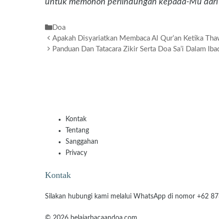
untuk memohon perlindungan kepada-Mu dari
Kategori
Doa
Apakah Disyariatkan Membaca Al Qur’an Ketika Tha
Panduan Dan Tatacara Zikir Serta Doa Sa’i Dalam Iba
Kontak
Tentang
Sanggahan
Privacy
Kontak
Silakan hubungi kami melalui WhatsApp di nomor +62 8
© 2026 belajarbacaandoa.com