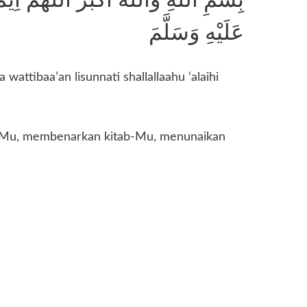
عَلَيْهِ وَسَلَّمَ
attibaa’an lisunnati shallallaahu ‘alaihi
ada-Mu, membenarkan kitab-Mu, menunaikan