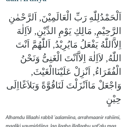
اَلْحَمْدُلِلّٰهِ رَبِّ الْعَالَمِيْنَ, اَلرَّحْمٰنِ
الرَّحِيْمِ, مَالِكِ يَوْمِ الدِّيْنِ, لاَاِلٰهَ
اِلاَّاللّٰهُ يَفْعَلُ مَايُرِيْدُ, اَللّٰهُمَّ اَنْتَ
اللّٰهُ, لاَاِلٰهَ اِلاَّاَنْتَ الْغَنِىُّ وَنَحْنُ
الْفُقَرَاءُ, اَنْزِلْ عَلَيْنَاالْغَيْثَ,
وَاجْعَلْ مَااَنْزَلْتَ لَنَاقُوَّةً وَبَلاَغًااِلَى
حِيْنٍ
Alhamdu lillaahi rabbil ‘aalamiina, arrahmaanir rahiimi,
maaliki yaumiddiina, laa ilaaha illallaahu yaf’alu maa